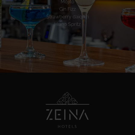
Mojito
Gin Fizz
Strawberry daiquiri
Hugo Spritz