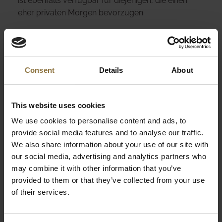
ist ebenfalls verfügbar für diejenigen, die einen
eher privaten Morgen bevorzugen.
Klicken Sie
hier
für weitere Details!
Consent
Details
About
LOBBY BAR
This website uses cookies
Die Lobby Bar ist ein idealer Ort für alle, die einen
We use cookies to personalise content and ads, to
zwanglosen, aber stilvollen Ort zum Entspannen suchen.
provide social media features and to analyse our traffic.
Genießen Sie professionell zubereitete Cocktails,
We also share information about your use of our site with
erstklassige Weine oder aromatischen Kaffee in einer
our social media, advertising and analytics partners who
entspannten Umgebung. Ganz gleich, ob Sie sich mit
may combine it with other information that you’ve
Freunden treffen oder nach einem Tag voller
provided to them or that they’ve collected from your use
Entdeckungen entspannen möchten – das einladende
of their services.
Ambiente der Bar wird Sie begeistern.