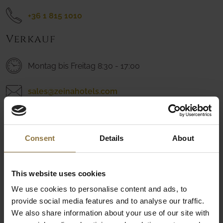
+36 1 815 1010
Verkauf
Montag bis Freitag 8:30 - 17:00
sales@zeinahotels.com
+36 1 815 1046
Marketing
Consent
Details
About
Montag bis Freitag 8:30 - 16:30
This website uses cookies
We use cookies to personalise content and ads, to
marketing@zeinahotels.com
provide social media features and to analyse our traffic.
We also share information about your use of our site with
+36 1 815 1041